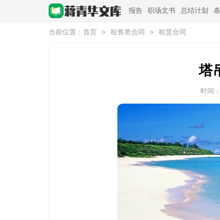
报告
职场文书
总结计划
>
>
当前位置：
首页
租售类合同
租赁合同
塔
时间：20