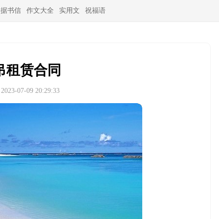
条据书信
作文大全
实用文
祝福语
吊租赁合同
23-07-09 20:29:33