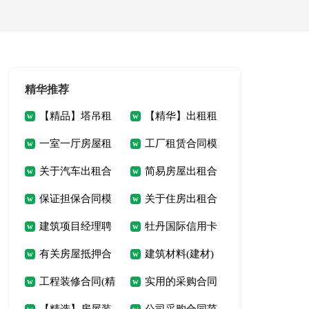
精华推荐
【精品】塔吊租
【精华】出租租
一室一厅房屋租
工厂租赁合同模
赁合同4篇
房合同汇总10篇
关于汽车出租合
简易房屋出租合
赁合同
板锦集5篇
保证担保合同模
关于住房出租合
同范文集锦5篇
同范本(通用2篇)
建筑项目经理聘
牡丹国际信用卡
板9篇
同五篇
有关房屋抵押合
建筑材料(建材)
用合同范本
权利质押合约
工程装修合同(精
实用的采购合同
同四篇
供货合同2019专业