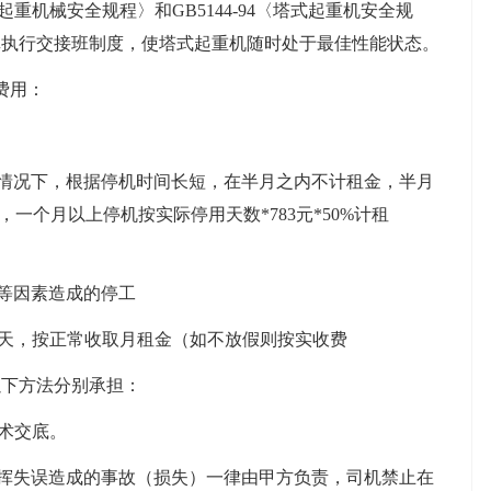
起重机械安全规程〉和GB5144-94〈塔式起重机安全规
真执行交接班制度，使塔式起重机随时处于最佳性能状态。
费用：
情况下，根据停机时间长短，在半月之内不计租金，半月
金，一个月以上停机按实际停用天数*783元*50%计租
等因素造成的停工
0天，按正常收取月租金（如不放假则按实收费
以下方法分别承担：
术交底。
挥失误造成的事故（损失）一律由甲方负责，司机禁止在