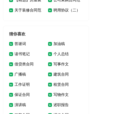
【精选】房屋装
公司采购合同范
选15篇)
范文汇总八篇
版
关于装修合同范
聘用协议（二）
修合同范文集锦5篇
本
文9篇
猜你喜欢
答谢词
加油稿
读书笔记
个人总结
借贷类合同
写事作文
广播稿
建筑合同
工作证明
租赁合同
保证合同
写物作文
演讲稿
述职报告