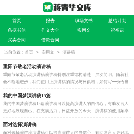
首页
报告
职场文书
总结计划
条据书信
作文大全
实用文
祝福语
买卖合同
借款合同
>
>
当前位置：
首页
实用文
演讲稿
重阳节敬老活动演讲稿
重阳节敬老活动演讲稿演讲稿特别注重结构清楚，层次简明。随着社
会不断地进步，我们使用上演讲稿的情况与日俱增，如何写一份恰当
的演讲稿呢？以下是小编整理的重阳节敬老活动演讲稿...
我的中国梦演讲稿15篇
我的中国梦演讲稿15篇演讲稿可以提高演讲人的自信心，有助发言人
更好地展现自己。在充满活力，日益开放的今天，演讲稿的使用频率
越来越高，还是对演讲稿一筹莫展吗？以下是小编为大家...
面对选择演讲稿
面对选择演讲稿演讲稿可以提高演讲人的自信心，有助发言人更好地