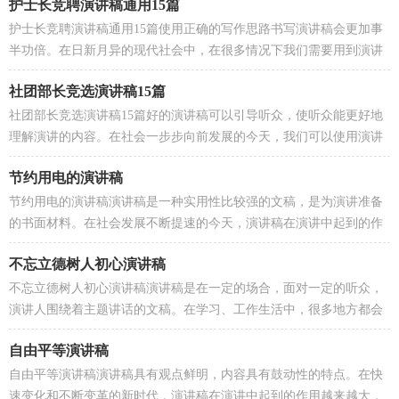
护士长竞聘演讲稿通用15篇
护士长竞聘演讲稿通用15篇使用正确的写作思路书写演讲稿会更加事
半功倍。在日新月异的现代社会中，在很多情况下我们需要用到演讲
稿，那么你有了解过演讲稿吗？以下是小编为大家整...
社团部长竞选演讲稿15篇
社团部长竞选演讲稿15篇好的演讲稿可以引导听众，使听众能更好地
理解演讲的内容。在社会一步步向前发展的今天，我们可以使用演讲
稿的机会越来越多，还是对演讲稿一筹莫展吗？下面是...
节约用电的演讲稿
节约用电的演讲稿演讲稿是一种实用性比较强的文稿，是为演讲准备
的书面材料。在社会发展不断提速的今天，演讲稿在演讲中起到的作
用越来越大，演讲稿的注意事项有许多，你确定会写吗...
不忘立德树人初心演讲稿
不忘立德树人初心演讲稿演讲稿是在一定的场合，面对一定的听众，
演讲人围绕着主题讲话的文稿。在学习、工作生活中，很多地方都会
使用到演讲稿，相信很多朋友都对写演讲稿感到非常苦...
自由平等演讲稿
自由平等演讲稿演讲稿具有观点鲜明，内容具有鼓动性的特点。在快
速变化和不断变革的新时代，演讲稿在演讲中起到的作用越来越大，