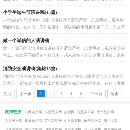
那么你有了解过演讲稿吗？下面是小编为大家收集的自...
小学生端午节演讲稿(15篇)
小学生端午节演讲稿(15篇)演讲稿具有逻辑严密，态度明确，观点鲜
明的特点。在学习、工作生活中，演讲稿的使用越来越广泛，怎么写
演讲稿才能避免踩雷呢？以下是小编收集整理的小学生端...
做一个诚信的人演讲稿
做一个诚信的人演讲稿演讲稿具有逻辑严密，态度明确，观点鲜明的
特点。在发展不断提速的社会中，越来越多人会去使用演讲稿，来参
考自己需要的演讲稿吧！下面是小编整理的做一个诚信的...
消防安全演讲稿(集锦15篇)
消防安全演讲稿(集锦15篇)演讲稿是为了在会议或重要活动上表达自
己意见、看法或汇报思想工作情况而事先准备好的文稿。在社会发展
不断提速的今天，演讲稿的使用频率越来越高，相...
1
2
3
4
5
首页
上一页
下一页
尾页
友情链接
:
知网论文网
泓盛范文网
妖灵网
智慧实习网
宪伟范文网
采果子文库
辉盛总结网
万和总结网
心凡教育网
柚子职文网
纽扣文库
五九范文网
微讯文档网
玥卓文档网
诸葛文库网
明小子文库
桃李阅读网