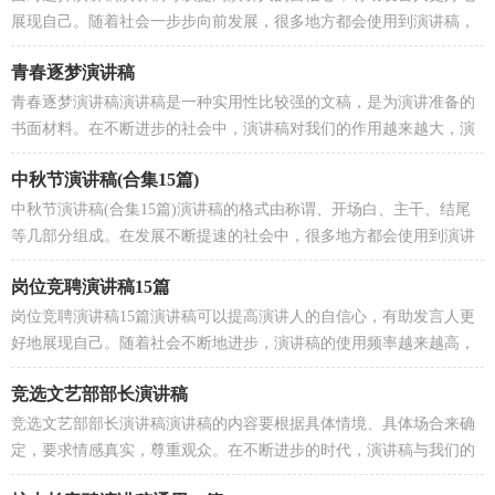
展现自己。随着社会一步步向前发展，很多地方都会使用到演讲稿，
在写之前，可以先参考范文，以下是小编为大家整理的面...
青春逐梦演讲稿
青春逐梦演讲稿演讲稿是一种实用性比较强的文稿，是为演讲准备的
书面材料。在不断进步的社会中，演讲稿对我们的作用越来越大，演
讲稿的注意事项有许多，你确定会写吗？以下是小编精心...
中秋节演讲稿(合集15篇)
中秋节演讲稿(合集15篇)演讲稿的格式由称谓、开场白、主干、结尾
等几部分组成。在发展不断提速的社会中，很多地方都会使用到演讲
稿，怎么写演讲稿才能避免踩雷呢？下面是小编为大...
岗位竞聘演讲稿15篇
岗位竞聘演讲稿15篇演讲稿可以提高演讲人的自信心，有助发言人更
好地展现自己。随着社会不断地进步，演讲稿的使用频率越来越高，
那么问题来了，到底应如何写一份恰当的演讲稿呢？以下...
竞选文艺部部长演讲稿
竞选文艺部部长演讲稿演讲稿的内容要根据具体情境、具体场合来确
定，要求情感真实，尊重观众。在不断进步的时代，演讲稿与我们的
生活息息相关，那么一般演讲稿是怎么写的呢？下面是小...