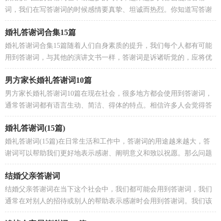
词，我们在写答谢词的时候感情要真挚、坦诚而热烈。你知道写答谢
词需要注意哪些问题吗？下面是小编精心整理的捐赠仪...
婚礼答谢词合集15篇
婚礼答谢词合集15篇随着人们自身素质的提升，我们每个人都有可能
用到答谢词，与其他的演讲文书一样，答谢词是诉诸听觉的，应将优
美雅洁的书面语与活泼生动的口语有机融合一体。我们...
男方家长婚礼答谢词10篇
男方家长婚礼答谢词10篇在现在社会，很多地方都会使用到答谢词，
通常答谢词都有语言生动、简洁、得体的特点。相信许多人会觉得答
谢词很难写吧，以下是小编整理的男方家长婚礼答谢...
婚礼答谢词(15篇)
婚礼答谢词(15篇)在日常生活和工作中，答谢词的用途越来越大，答
谢词可以帮助我们更好地表示感谢、阐明意义和致以祝愿。那么问题
来了，到底应如何写一份恰当的答谢词呢？下面是小编...
结婚父亲答谢词
结婚父亲答谢词在当下这个社会中，我们都可能会用到答谢词，我们
通常在对别人的招待或别人的帮助表示感谢时会用到答谢词。我们该
怎么写答谢词呢？下面是小编整理的结婚父亲答谢词...