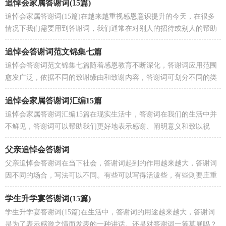
追悼会家属答谢词(15篇)
追悼会家属答谢词(15篇)在越来越重视感恩意识提升的今天，在很多
情况下我们需要用到答谢词，我们通常在对别人的招待或别人的帮助
表示感谢时会用到答谢词。我们该怎么写答谢词呢...
追悼会答谢词范文锦集七篇
追悼会答谢词范文锦集七篇随着感恩教育不断深化，答谢词应用范围
愈发广泛，依据不同的致谢缘由和致谢内容，答谢词可划分不同的类
型。我们该怎么写答谢词呢？以下是小编收集整理的追...
追悼会家属答谢词汇编15篇
追悼会家属答谢词汇编15篇在现实生活中，答谢词在我们的生活中并
不鲜见，答谢词可以帮助我们更好地表示感谢、阐明意义和致以祝
愿。可能你现在对怎么写答谢词毫无头绪吧，下面是小...
父亲追悼会答谢词
父亲追悼会答谢词在当下社会，答谢词起到的作用越来越大，答谢词
因不同的场合，写法可以不同。有些可以写得活泼些，有些则要庄重
些。可能你现在对怎么写答谢词毫无头绪吧，以下是小编...
学生升学宴答谢词(15篇)
学生升学宴答谢词(15篇)在生活中，答谢词的用途越来越大，答谢词
是为了表示感激之情而发表的一种讲话。还是对答谢词一筹莫展吗？