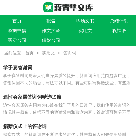
首页
报告
职场文书
总结计划
条据书信
作文大全
实用文
祝福语
买卖合同
借款合同
>
>
当前位置：
首页
实用文
答谢词
学子宴答谢词
学子宴答谢词随着人们自身素质的提升，答谢词应用范围愈发广泛，
答谢词因不同的场合，写法可以不同。有些可以写得活泼些，有些则
要庄重些。千万不要把答谢词写成流水账喔！以下是小编...
追悼会家属答谢词精选15篇
追悼会家属答谢词精选15篇在我们平凡的日常里，我们使用答谢词的
情况越来越多，依据不同的致谢缘由和致谢内容，答谢词可划分不同
的类型。你知道写答谢词需要注意哪些问题吗？以下是...
捐赠仪式上的答谢词
捐赠仪式上的答谢词在不断进步的时代，越来越多人都去使用答谢