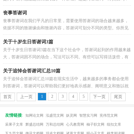
下面是小编帮大家整理的学生升学宴答谢词，希望能够...
丧事答谢词
丧事答谢词在我们平凡的日常里，需要使用答谢词的场合越来越多，
依据不同的致谢缘由和致谢内容，答谢词可划分不同的类型。你所见
过的答谢词是什么样的呢？以下是小编整理的丧事答谢...
关于十岁生日答谢词3篇
关于十岁生日答谢词3篇在当下这个社会中，答谢词起到的作用越来越
大，答谢词因不同的场合，写法可以不同。有些可以写得活泼些，有
些则要庄重些。千万不能认为答谢词随便应付就可以，...
关于追悼会答谢词汇总10篇
关于追悼会答谢词汇总10篇在现实生活中，越来越多的事务都会使用
到答谢词，答谢词可以帮助我们更好地表示感谢、阐明意义和致以祝
愿。写答谢词需要注意哪些问题呢？以下是小编帮大...
1
2
3
4
5
首页
上一页
下一页
尾页
友情链接
:
知网论文网
泓盛范文网
妖灵网
智慧实习网
宪伟范文网
采果子文库
辉盛总结网
万和总结网
心凡教育网
柚子职文网
纽扣文库
五九范文网
微讯文档网
玥卓文档网
诸葛文库网
明小子文库
桃李阅读网