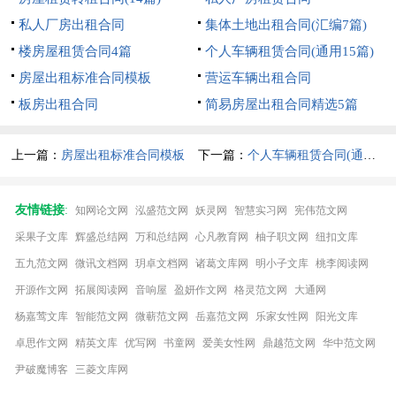
私人厂房出租合同
集体土地出租合同(汇编7篇)
楼房屋租赁合同4篇
个人车辆租赁合同(通用15篇)
房屋出租标准合同模板
营运车辆出租合同
板房出租合同
简易房屋出租合同精选5篇
上一篇：
房屋出租标准合同模板
下一篇：
个人车辆租赁合同(通用15篇)
友情链接
:
知网论文网
泓盛范文网
妖灵网
智慧实习网
宪伟范文网
采果子文库
辉盛总结网
万和总结网
心凡教育网
柚子职文网
纽扣文库
五九范文网
微讯文档网
玥卓文档网
诸葛文库网
明小子文库
桃李阅读网
开源作文网
拓展阅读网
音响屋
盈妍作文网
格灵范文网
大通网
杨嘉莺文库
智能范文网
微蕲范文网
岳嘉范文网
乐家女性网
阳光文库
卓思作文网
精英文库
优写网
书童网
爱美女性网
鼎越范文网
华中范文网
尹破魔博客
三菱文库网