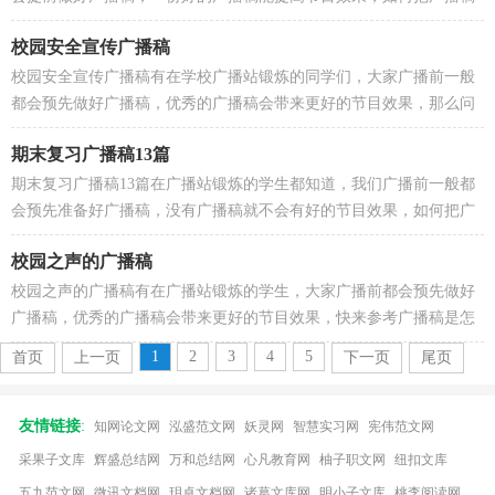
做到重点突出呢？以下是小编整理的安全生产广播稿，希...
校园安全宣传广播稿
校园安全宣传广播稿有在学校广播站锻炼的同学们，大家广播前一般
都会预先做好广播稿，优秀的广播稿会带来更好的节目效果，那么问
题来了，广播稿应该怎么写？以下是小编精心整理的校园...
期末复习广播稿13篇
期末复习广播稿13篇在广播站锻炼的学生都知道，我们广播前一般都
会预先准备好广播稿，没有广播稿就不会有好的节目效果，如何把广
播稿做到重点突出呢？以下是小编为大家整理的期末复...
校园之声的广播稿
校园之声的广播稿有在广播站锻炼的学生，大家广播前都会预先做好
广播稿，优秀的广播稿会带来更好的节目效果，快来参考广播稿是怎
么写的吧！下面是小编整理的校园之声的广播稿，希望能...
1
2
3
4
5
首页
上一页
下一页
尾页
友情链接
:
知网论文网
泓盛范文网
妖灵网
智慧实习网
宪伟范文网
采果子文库
辉盛总结网
万和总结网
心凡教育网
柚子职文网
纽扣文库
五九范文网
微讯文档网
玥卓文档网
诸葛文库网
明小子文库
桃李阅读网