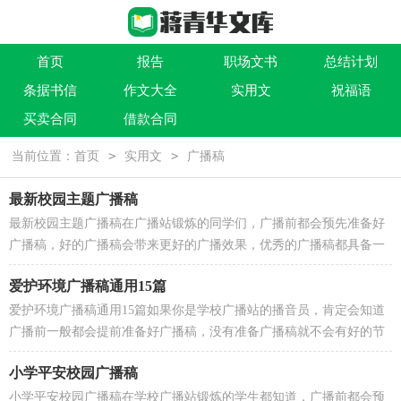
首页
报告
职场文书
总结计划
条据书信
作文大全
实用文
祝福语
买卖合同
借款合同
>
>
当前位置：
首页
实用文
广播稿
最新校园主题广播稿
最新校园主题广播稿在广播站锻炼的同学们，广播前都会预先准备好
广播稿，好的广播稿会带来更好的广播效果，优秀的广播稿都具备一
些什么特点呢？以下是小编整理的最新校园主题广播稿...
爱护环境广播稿通用15篇
爱护环境广播稿通用15篇如果你是学校广播站的播音员，肯定会知道
广播前一般都会提前准备好广播稿，没有准备广播稿就不会有好的节
目效果，那么问题来了，广播稿应该怎么写？下面是小编...
小学平安校园广播稿
小学平安校园广播稿在学校广播站锻炼的学生都知道，广播前都会预