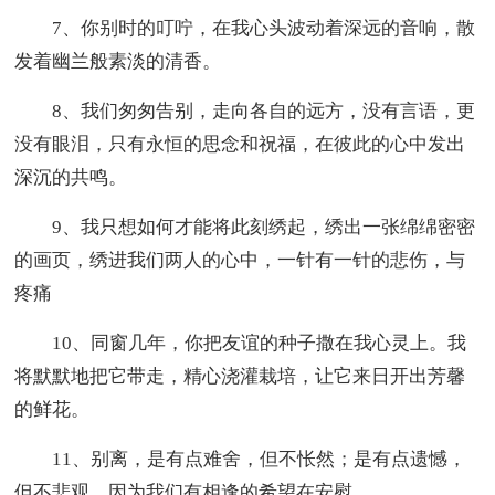
7、你别时的叮咛，在我心头波动着深远的音响，散
发着幽兰般素淡的清香。
8、我们匆匆告别，走向各自的远方，没有言语，更
没有眼泪，只有永恒的思念和祝福，在彼此的心中发出
深沉的共鸣。
9、我只想如何才能将此刻绣起，绣出一张绵绵密密
的画页，绣进我们两人的心中，一针有一针的悲伤，与
疼痛
10、同窗几年，你把友谊的种子撒在我心灵上。我
将默默地把它带走，精心浇灌栽培，让它来日开出芳馨
的鲜花。
11、别离，是有点难舍，但不怅然；是有点遗憾，
但不悲观。因为我们有相逢的希望在安慰。