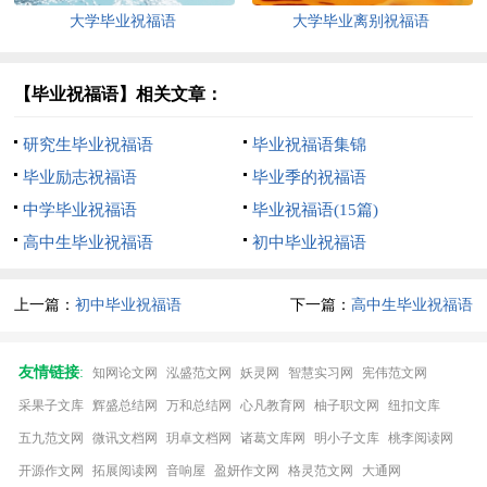
大学毕业祝福语
大学毕业离别祝福语
【毕业祝福语】相关文章：
研究生毕业祝福语
毕业祝福语集锦
毕业励志祝福语
毕业季的祝福语
中学毕业祝福语
毕业祝福语(15篇)
高中生毕业祝福语
初中毕业祝福语
上一篇：
初中毕业祝福语
下一篇：
高中生毕业祝福语
友情链接
:
知网论文网
泓盛范文网
妖灵网
智慧实习网
宪伟范文网
采果子文库
辉盛总结网
万和总结网
心凡教育网
柚子职文网
纽扣文库
五九范文网
微讯文档网
玥卓文档网
诸葛文库网
明小子文库
桃李阅读网
开源作文网
拓展阅读网
音响屋
盈妍作文网
格灵范文网
大通网