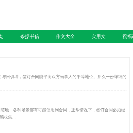
划
条据书信
作文大全
实用文
祝福
力与日俱增，签订合同能平衡双方当事人的平等地位。那么一份详细的
.
随时随地，各种场景都有可能使用到合同，正常情况下，签订合同必须经
收集...