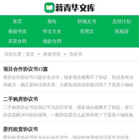
首页
报告
职场文书
总结计划
条据书信
作文大全
实用文
祝福语
买卖合同
借款合同
>
>
当前位置：
首页
条据书信
协议书
项目合作协议书15篇
项目合作协议书15篇在生活中，很多场合都离不了协议，协议具有法
律效力，确立某种法律关系。大家知道协议的格式吗？下面是小编收
集整理的项目合作协议书，欢迎大家分享。项目合作协议...
二手购房协议书
二手购房协议书在我们平凡的日常里，很多场合都离不了协议，签订
协议是解决纠纷的保障。一般协议是怎么起草的呢？下面是小编收集
整理的二手购房协议书，欢迎阅读与收藏。二手购房协...
委托租赁协议书
委托租赁协议书在当今社会生活中，协议的使用成为日常生活的常