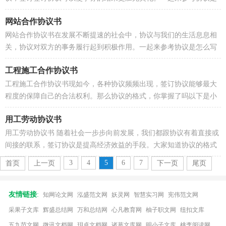
怎么写的吧，下面是小编为大家收集的翻译服务协议...
网站合作协议书
网站合作协议书在发展不断提速的社会中，协议与我们的生活息息相
关，协议对双方的事务履行起到积极作用。一起来参考协议是怎么写
的吧，以下是小编帮大家整理的网站合作协议书，欢迎...
工程施工合作协议书
工程施工合作协议书现如今，各种协议频频出现，签订协议能够最大
程度的保障自己的合法权利。那么协议的格式，你掌握了吗以下是小
编为大家整理的工程施工合作协议书，希望能够帮助到...
用工劳动协议书
用工劳动协议书 随着社会一步步向前发展，我们都跟协议有着直接或
间接的联系，签订协议是提高经济效益的手段。大家知道协议的格式
吗？以下是小编为大家整理的用工劳动协议书 ，仅供...
3
4
5
6
7
首页
上一页
下一页
尾页
友情链接
:
知网论文网
泓盛范文网
妖灵网
智慧实习网
宪伟范文网
采果子文库
辉盛总结网
万和总结网
心凡教育网
柚子职文网
纽扣文库
五九范文网
微讯文档网
玥卓文档网
诸葛文库网
明小子文库
桃李阅读网